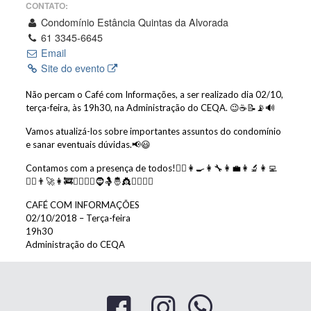
CONTATO:
Condomínio Estância Quintas da Alvorada
61 3345-6645
Email
Site do evento
Não percam o Café com Informações, a ser realizado dia 02/10,
terça-feira, às 19h30, na Administração do CEQA.
😉
☕
📝
📡
🔊
Vamos atualizá-los sobre importantes assuntos do condomínio
e sanar eventuais dúvidas.
📢
😃
Contamos com a presença de todos!
👩‍⚕️
👩‍🍳
👩‍🔧
👩‍💼
👩‍🔬
👩‍💻
👩‍✈️
👨‍🚀
👩‍🚒
👳‍♂️
👱‍♀️
🧔
🤱
🤴
👸
🧘‍♀️
🧚‍♀️
CAFÉ COM INFORMAÇÕES
02/10/2018 – Terça-feira
19h30
Administração do CEQA