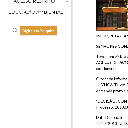
ACESSO RESTRITO
EDUCAÇÃO AMBIENTAL
INF. 02/2014 / JAN
SENHORES CON
Tendo em vista as
AGE …..), DE 26/1
condomínio.
O teor da inform
JUSTIÇA-TJ, em AG
demanda prazo e q
“DECISÃO: CON
Processo: 2013.0
Data Despacho
18/12/2013 JU