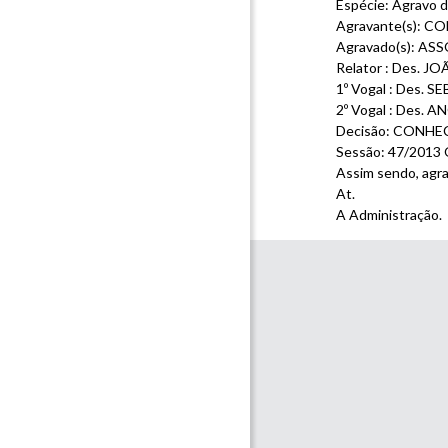
Espécie: Agravo 
Agravante(s): C
Agravado(s): 
Relator : Des. 
1º Vogal : Des.
2º Vogal : Des.
Decisão: CONH
Sessão: 47/2013 
Assim sendo, agr
At.
A Administração.