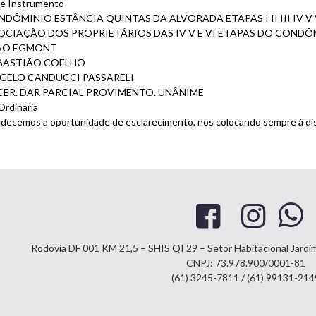
de Instrumento
ONDÔMINIO ESTÂNCIA QUINTAS DA ALVORADA ETAPAS I II III IV V 
ASSOCIAÇÃO DOS PROPRIETÁRIOS DAS IV V E VI ETAPAS DO COND
JOÃO EGMONT
 SEBASTIÃO COELHO
 ANGELO CANDUCCI PASSARELI
ECER. DAR PARCIAL PROVIMENTO. UNÂNIME
Ordinária
adecemos a oportunidade de esclarecimento, nos colocando sempre à di
Rodovia DF 001 KM 21,5 – SHIS QI 29 – Setor Habitacional Jard
CNPJ: 73.978.900/0001-81
(61) 3245-7811 / (61) 99131-214