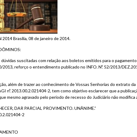
 2014 Brasília, 08 de janeiro de 2014.
DÔMINOS:
 dúvidas suscitadas com relação aos boletos emitidos para o pagamento 
0/2013, reforço o entendimento publicado no INFO. Nº. 52/2013/DEZ.201
ação, além de trazer ao conhecimento de Vossas Senhorias do extrato 
I nº. 2013.00.2.021404-2, tem como objetivo esclarecer que a publicaç
ue mesmo agravado pelo período de recesso do Judiciário não modifica a 
HECER, DAR PARCIAL PROVIMENTO. UNÂNIME.”
0.2.021404-2
LGAMENTO