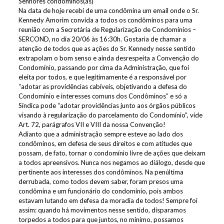
Senhores condôminos(as)
Na data de hoje recebi de uma condômina um email onde o Sr.
Kennedy Amorim convida a todos os condôminos para uma
reunião com a Secretária de Regularização de Condomínios –
SERCOND, no dia 20/06 às 16:30h. Gostaria de chamar a
atenção de todos que as ações do Sr. Kennedy nesse sentido
extrapolam o bom senso e ainda desrespeita a Convenção do
Condomínio, passando por cima da Administração, que foi
eleita por todos, e que legitimamente é a responsável por
“adotar as providências cabíveis, objetivando a defesa do
Condomínio e interesses comuns dos Condôminos” e só a
Síndica pode “adotar providências junto aos órgãos públicos
visando à regularização do parcelamento do Condomínio”, vide
Art. 72, parágrafos VII e VIII da nossa Convenção!
Adianto que a administração sempre esteve ao lado dos
condôminos, em defesa de seus direitos e com atitudes que
possam, de fato, tornar o condomínio livre de ações que deixam
a todos apreensivos. Nunca nos negamos ao diálogo, desde que
pertinente aos interesses dos condôminos. Na penúltima
derrubada, como todos devem saber, foram presos uma
condômina e um funcionário do condomínio, pois ambos
estavam lutando em defesa da moradia de todos! Sempre foi
assim: quando há movimentos nesse sentido, disparamos
torpedos a todos para que juntos, no mínimo, possamos