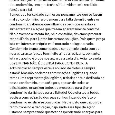
do condomínio, sem que tenha sido devidamente recebido
função para tal.
Temos que ter cuidado com esses pensamentos que só fazem
mal ao condomínio. Isso demonstra a falta de união entre os
condôminos. Sabemos que influências perniciosas estão a
alimentar fatos e ações que trazem aparentemente conflitos.
Não devemos alimentá-las, pelo contrário, devemos procurar
ter equilíbrio, para juntos buscarmos soluções. Pois quem prega
luta em interesse próprio está morando no lugar errado.
Condomínio é uma comunidade, e condomínio ainda com as
nossas características tem muito ainda a realizar e, portanto,
luta e trabalho é o que nos aguarda a cada dia. Adianto ainda
que LIMINAR NÃO É LICENÇA PARA CONSTRUIR! A
Administração sempre esteve ao lado de todos e sempre
estará! Mas não podemos admitir ações ilegítimas quando
temos uma representação legítima, trabalhadora e dedicada ao
nosso condomínio, que até agora, apesar de todas as
dificuldades, organizou todos os processos para tirar o
condomínio da ilicitude para a licitude! Que ofertou a todos
vocês a concretização dos seus sonhos, fazendo de fato o
condomínio existir e se consolidar! Não é justo que depois de
tanto trabalho e dedicação, haja ainda esse tipo de ação!
Estamos sempre tendo que ficar desperdiçando energias para