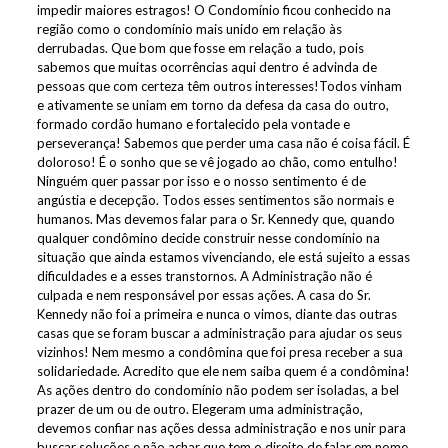
impedir maiores estragos! O Condomínio ficou conhecido na
região como o condomínio mais unido em relação às
derrubadas. Que bom que fosse em relação a tudo, pois
sabemos que muitas ocorrências aqui dentro é advinda de
pessoas que com certeza têm outros interesses!Todos vinham
e ativamente se uniam em torno da defesa da casa do outro,
formado cordão humano e fortalecido pela vontade e
perseverança! Sabemos que perder uma casa não é coisa fácil. É
doloroso! É o sonho que se vê jogado ao chão, como entulho!
Ninguém quer passar por isso e o nosso sentimento é de
angústia e decepção. Todos esses sentimentos são normais e
humanos. Mas devemos falar para o Sr. Kennedy que, quando
qualquer condômino decide construir nesse condomínio na
situação que ainda estamos vivenciando, ele está sujeito a essas
dificuldades e a esses transtornos. A Administração não é
culpada e nem responsável por essas ações. A casa do Sr.
Kennedy não foi a primeira e nunca o vimos, diante das outras
casas que se foram buscar a administração para ajudar os seus
vizinhos! Nem mesmo a condômina que foi presa receber a sua
solidariedade. Acredito que ele nem saiba quem é a condômina!
As ações dentro do condomínio não podem ser isoladas, a bel
prazer de um ou de outro. Elegeram uma administração,
devemos confiar nas ações dessa administração e nos unir para
buscar soluções e não achar que tem o direito de falar em nome