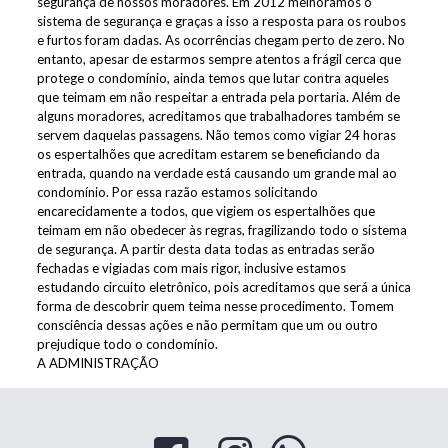
segurança de nossos moradores. Em 2012 melhoramos o
sistema de segurança e graças a isso a resposta para os roubos
e furtos foram dadas. As ocorrências chegam perto de zero. No
entanto, apesar de estarmos sempre atentos a frágil cerca que
protege o condomínio, ainda temos que lutar contra aqueles
que teimam em não respeitar a entrada pela portaria. Além de
alguns moradores, acreditamos que trabalhadores também se
servem daquelas passagens. Não temos como vigiar 24 horas
os espertalhões que acreditam estarem se beneficiando da
entrada, quando na verdade está causando um grande mal ao
condomínio. Por essa razão estamos solicitando
encarecidamente a todos, que vigiem os espertalhões que
teimam em não obedecer às regras, fragilizando todo o sistema
de segurança. A partir desta data todas as entradas serão
fechadas e vigiadas com mais rigor, inclusive estamos
estudando circuito eletrônico, pois acreditamos que será a única
forma de descobrir quem teima nesse procedimento. Tomem
consciência dessas ações e não permitam que um ou outro
prejudique todo o condomínio.
A ADMINISTRAÇÃO