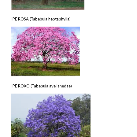
IPÊ ROSA (Tabebuia heptaphylla)
IPÊ ROXO (Tabebuia avellanedae)