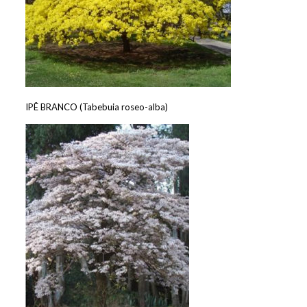
IPÊ BRANCO (Tabebuia roseo-alba)