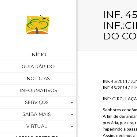
INF. 4
INF.:
DO C
INÍCIO
GUIA RÁPIDO
NOTÍCIAS
INF. 45/2014 /
INF. 45/2014 / JU
INFORMATIVOS
INF.: CIRCULA
SERVIÇOS
Senhores condôm
SAIBA MAIS
A fim de dar anda
precária, por ora,
VIRTUAL
impedindo a passa
Assim, pedimos a 