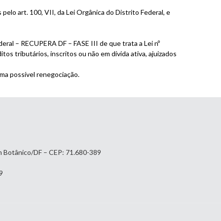
art. 100, VII, da Lei Orgânica do Distrito Federal, e
deral – RECUPERA DF – FASE III de que trata a Lei nº
os tributários, inscritos ou não em dívida ativa, ajuizados
ma possível renegociação.
im Botânico/DF – CEP: 71.680-389
9