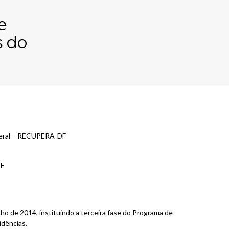
e
s do
ederal – RECUPERA-DF
DF
o de 2014, instituindo a terceira fase do Programa de
idências.