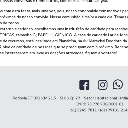
 nossas conversas e reencontros, com música e muita alegria.
 com esta festa, mais uma vez, pois, nosso condomínio tem motivos pa
róximos do nosso convívio. Nossa comunhão é maior a cada dia. Temos a
ão de todos.
raterno e caridoso, escolhemos uma instituição de caridade para rec
ICAS, tamanho G; PAPEL HIGIÊNICO. A casa de caridade Lar de Idosos –
e de recursos, está localizada em Planaltina, na Av. Marechal Deodoro da
 vive da caridade de pessoas que se preocupam com o próximo. Recebe
se interessarem em levar as doações arrecadas, fiquem à vontade!
Rodovia DF 001 KM 21,5 – SHIS QI 29 – Setor Habitacional Jard
CNPJ: 73.978.900/0001-81
(61) 3245-7811 / (61) 99131-214