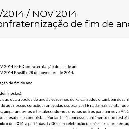
6/2014 / NOV 2014
onfraternização de fim de an
V 2014 REF.:Confraternização de fim de ano
V 2014 Brasília, 28 de novembro de 2014.
zação de fim de ano
dôminos(as):
 que os atropelos do ano às vezes nos deixa cansados e também desanim
do aos nossos corações renovadas esperanças! E nada mais salutar que 
s, amparando-nos e fortalecendo-nos uns aos outros para um novo ANO! 
vos desafios e conquistas. Portanto, é com esse sentimento que feste
mbro de 2014, a partir das 19:30 com celebração de missa e a apresenta