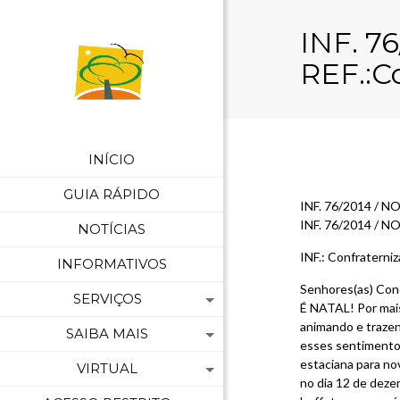
INF. 7
REF.:C
INÍCIO
GUIA RÁPIDO
INF. 76/2014 / NO
INF. 76/2014 / NO
NOTÍCIAS
INF.: Confraterni
INFORMATIVOS
Senhores(as) Con
SERVIÇOS
É NATAL! Por mais
animando e trazen
SAIBA MAIS
esses sentimento
estaciana para no
VIRTUAL
no dia 12 de deze