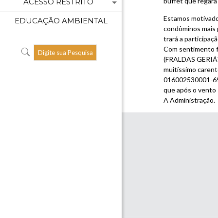
buffet que regará
ACESSO RESTRITO
Estamos motivados
EDUCAÇÃO AMBIENTAL
condôminos mais p
trará a participaç
Com sentimento f
(FRALDAS GERIÁTR
muitíssimo carent
016002530001-69,
que após o vento 
A Administração.