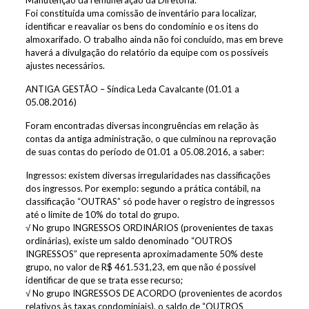
Manutenção da remuneração da Diretoria.
Foi constituída uma comissão de inventário para localizar,
identificar e reavaliar os bens do condomínio e os itens do
almoxarifado. O trabalho ainda não foi concluído, mas em breve
haverá a divulgação do relatório da equipe com os possíveis
ajustes necessários.
ANTIGA GESTÃO – Síndica Leda Cavalcante (01.01 a
05.08.2016)
Foram encontradas diversas incongruências em relação às
contas da antiga administração, o que culminou na reprovação
de suas contas do período de 01.01 a 05.08.2016, a saber:
Ingressos: existem diversas irregularidades nas classificações
dos ingressos. Por exemplo: segundo a prática contábil, na
classificação “OUTRAS” só pode haver o registro de ingressos
até o limite de 10% do total do grupo.
√ No grupo INGRESSOS ORDINÁRIOS (provenientes de taxas
ordinárias), existe um saldo denominado “OUTROS
INGRESSOS” que representa aproximadamente 50% deste
grupo, no valor de R$ 461.531,23, em que não é possível
identificar de que se trata esse recurso;
√ No grupo INGRESSOS DE ACORDO (provenientes de acordos
relativos às taxas condominiais), o saldo de “OUTROS