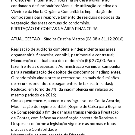
Projetos em andamento: Programa de desenvolvimento
continuado de funcionários; Manual de utilização coletiva do
Viveiro e da Horta Orgânica Comunitária; Implantação de
composteira para reaproveitamento de resíduos de podas da
vegetação das áreas comuns do condomínio.
PRESTAÇÃO DE CONTAS NA ÁREA FINANCEIRA
ATUAL GESTÃO – Síndica Cristina Mattos (06.08 a 31.12.2016)
Realização de auditoria completa e independente nas áreas
orçamentária, financeira, contábil, patrimonial e contratual;
Manutenção da atual taxa de condomínio (R$ 270,00. Para
fazer frente às despesas, a Administração vai iniciar campanha
para a regularização de débitos de condôminos inadimplentes.
O condomínio ainda precisa receber pouco mais de 4 milhões
de recursos oriundos de pagamentos de taxas atrasadas);
Redução, em torno de 7%, da inadimplência em relação ao
mesmo período de 2016;
Consequentemente, aumento dos ingressos na Conta Acordo;
Modificação do regime contábil (Regime de Caixa para Regime
de Competência) a fim de dar mais transparência à Prestação
de Contas, com ênfase na classificação correta de Receitas e
Despesas conforme a legislação vigente e as normas e boas
práticas de Contabilidade;