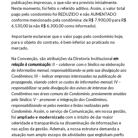
publicações impressas, o que não era previsto inicialmente.
Neste momento, foi feito o referido aditivo. Assim, o valor total
pago pelo condomínio foi REDUZIDO e não AUMENTADO
conforme mencionado pela condômina: de R$ 7.900,00 para R$
6.530,00 (e não R$ 6.300,00 como informado).
Importante esclarecer que o valor pago pelo condomínio hoje,
para o objeto do contrato, é bem inferior ao praticado no
mercado.
Na Convenção, são atribuições da Diretoria Institucional
em
relação à comunicação
:
II – colaborar com o Síndico na elaboração
do informativo mensal, responsabilizando-se pela sua divulgação aos
Condôminos; III – indicar empresas interessadas na publicação de
propaganda, visando cobrir os custos do informativo mensal; IV –
responsabilizar-se pela divulgação dos avisos de interesse dos
Condôminos nas áreas comuns do Condomínio, previamente anuídas
pelo Síndico; V – promover a integração dos Condôminos,
responsabilizando-se pelos eventos e festas realizadas pelo
Condomínio
. Assim, o serviço de Comunicação, em nossa gestão,
foi
ampliado e modernizado
com o intuito de dar maior
celeridade e transparência na disseminação de informações e
nas ações da gestão. Ademais, a nossa estrutura demanda a
atuação num amplo escopo de atividades que englobam perfis