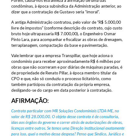
Porém, causa-nos estranheza a afirmação de uma das
condôminas, à época subsíndica da Administração anterior, ao
dizer que a contratação de Gustavo seria “imoral”.
A antiga Administração contratou, pelo valor de “R$ 5.000,00
livre de impostos” (conforme descrição do contrato, cujo custo
bruto hoje ultrapassaria R$ 7.000,00), o Engenheiro Osmar
Pinto Lara, para acompanhar e fiscalizar as obras de drenagem,
terraplanagem, compactação da base e pavimentação.
Vale lembrar que a empresa Transpillar, que hoje aciona o
condomínio para receber aproximadamente R$ 6 milhões por
obras que não ocorreram e por diárias de máquinas paradas, é
de propriedade de Renato Pillar, à época membro titular da
CPO e que, não só conduziu o processo licitatório, como
também participou da contratação da própria empresa,
desligando-se do cargo em data posterior à contratação.
AFIRMAÇÃO:
Contrato particular com MR Soluções Condominiais LTDA-ME, no
valor de R$ 28.000,00. O objeto desse contrato é de consultoria,
idas aos órgãos do governo e correr atrás de autorizações de obras,
licenças entre outros. Se temos uma Direção institucional exatamente
para isso, qual o motivo dessa despesa? Penso que Sindico, Jurídico e