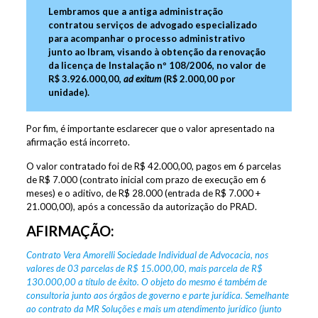
Lembramos que a antiga administração
contratou serviços de advogado especializado
para acompanhar o processo administrativo
junto ao Ibram, visando à obtenção da renovação
da licença de Instalação nº 108/2006, no valor de
R$ 3.926.000,00,
ad exitum
(R$ 2.000,00 por
unidade).
Por fim, é importante esclarecer que o valor apresentado na
afirmação está incorreto.
O valor contratado foi de R$ 42.000,00, pagos em 6 parcelas
de R$ 7.000 (contrato inicial com prazo de execução em 6
meses) e o aditivo, de R$ 28.000 (entrada de R$ 7.000 +
21.000,00), após a concessão da autorização do PRAD.
AFIRMAÇÃO:
Contrato Vera Amorelli Sociedade Individual de Advocacia, nos
valores de 03 parcelas de
R$ 15.000,00, mais parcela de R$
130.000,00 a título de êxito. O objeto do mesmo é também de
consultoria junto aos órgãos de governo e parte jurídica. Semelhante
ao contrato da MR Soluções e mais um atendimento jurídico (junto