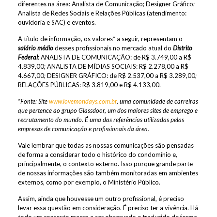
diferentes na área: Analista de Comunicação; Designer Gráfico;
Analista de Redes Sociais e Relações Públicas (atendimento:
ouvidoria e SAC) e eventos.
A título de informação, os valores* a seguir, representam o
salário médio
desses profissionais no mercado atual do
Distrito
Federal
: ANALISTA DE COMUNICAÇÃO: de R$ 3.749,00 a R$
4.839,00; ANALISTA DE MÍDIAS SOCIAIS: R$ 2.278,00 a R$
4.667,00; DESIGNER GRÁFICO: de R$ 2.537,00 a R$ 3.289,00;
RELAÇÕES PÚBLICAS: R$ 3.819,00 e R$ 4.133,00.
*Fonte: Site
www.lovemondays.com.br
, uma comunidade de carreiras
que pertence ao grupo Glassdoor, um dos maiores sites de emprego e
recrutamento do mundo. É uma das referências utilizadas pelas
empresas de comunicação e profissionais da área.
Vale lembrar que todas as nossas comunicações são pensadas
de forma a considerar todo o histórico do condomínio e,
principalmente, o contexto externo. Isso porque grande parte
de nossas informações são também monitoradas em ambientes
externos, como por exemplo, o Ministério Público.
Assim, ainda que houvesse um outro profissional, é preciso
levar essa questão em consideração. É preciso ter a vivência. Há
todo um contexto macro a ser observado e traduzido de forma