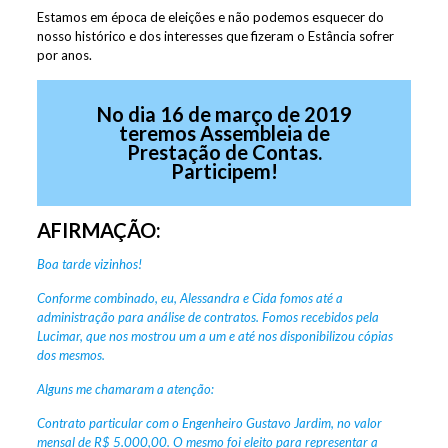
Estamos em época de eleições e não podemos esquecer do
nosso histórico e dos interesses que fizeram o Estância sofrer
por anos.
No dia 16 de março de 2019
teremos Assembleia de
Prestação de Contas.
Participem!
AFIRMAÇÃO:
Boa tarde vizinhos!
Conforme combinado, eu, Alessandra e Cida fomos até a
administração para análise de contratos. Fomos recebidos pela
Lucimar, que nos mostrou um a um e até nos disponibilizou cópias
dos mesmos.
Alguns me chamaram a atenção:
Contrato particular com o Engenheiro Gustavo Jardim, no valor
mensal de R$ 5.000,00. O mesmo foi eleito para representar a