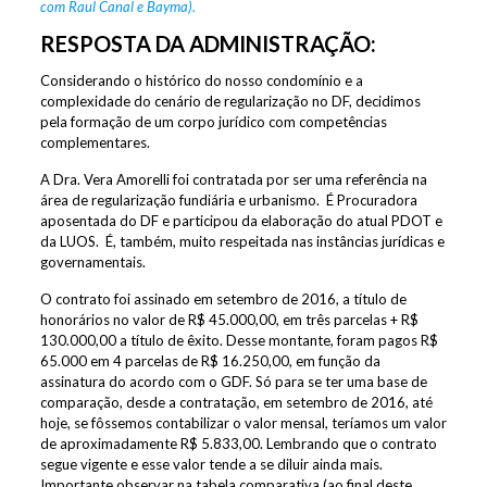
com Raul Canal e Bayma).
RESPOSTA DA ADMINISTRAÇÃO:
Considerando o histórico do nosso condomínio e a
complexidade do cenário de regularização no DF, decidimos
pela formação de um corpo jurídico com competências
complementares.
A Dra. Vera Amorelli foi contratada por ser uma referência na
área de regularização fundiária e urbanismo. É Procuradora
aposentada do DF e participou da elaboração do atual PDOT e
da LUOS. É, também, muito respeitada nas instâncias jurídicas e
governamentais.
O contrato foi assinado em setembro de 2016, a título de
honorários no valor de R$ 45.000,00, em três parcelas + R$
130.000,00 a título de êxito. Desse montante, foram pagos R$
65.000 em 4 parcelas de R$ 16.250,00, em função da
assinatura do acordo com o GDF. Só para se ter uma base de
comparação, desde a contratação, em setembro de 2016, até
hoje, se fôssemos contabilizar o valor mensal, teríamos um valor
de aproximadamente R$ 5.833,00. Lembrando que o contrato
segue vigente e esse valor tende a se diluir ainda mais.
Importante observar na tabela comparativa (ao final deste