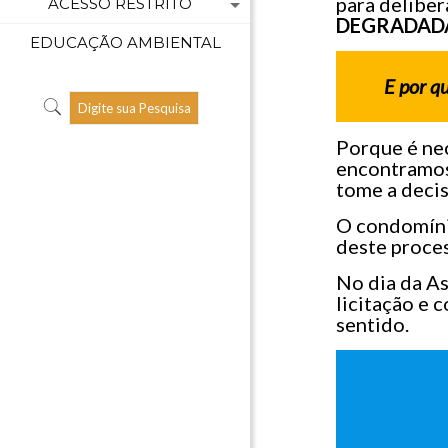
para deliber
ACESSO RESTRITO
DEGRADADA
EDUCAÇÃO AMBIENTAL
E por q
Porque é ne
encontramos,
tome a decis
O condomínio
deste proce
No dia da A
licitação e 
sentido.