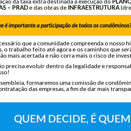
ação da taxa extra destinada à execução do
PLANO
S – PRAD
e das obras de
INFRAESTRUTURA
(dre
ue é importante a participação de todos os condôminos
cessário que a comunidade compreenda o nosso his
 o trabalho feito até agora e os caminhos que serã
ão mais acertada e não corra mais o risco de inves
 precisa evoluir dentro da legalidade e responsab
sso!
ssembleia, formaremos uma comissão de condômin
contratação das empresas, a fim de dar mais transpa
QUEM DECIDE, É QUEM