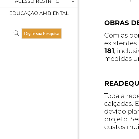
ACESSO RESTRITO
EDUCAÇÃO AMBIENTAL
OBRAS D
Com as obr
existentes
181
, inclu
medidas ur
READEQU
Toda a red
calçadas. 
devido pla
projeto. S
custos mui