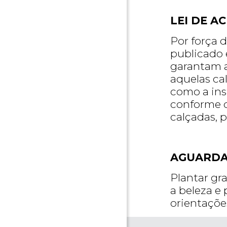
LEI DE A
Por força 
publicado 
garantam a
aquelas ca
como a inst
conforme o
calçadas, 
AGUARDA
Plantar gr
a beleza e 
orientaçõe