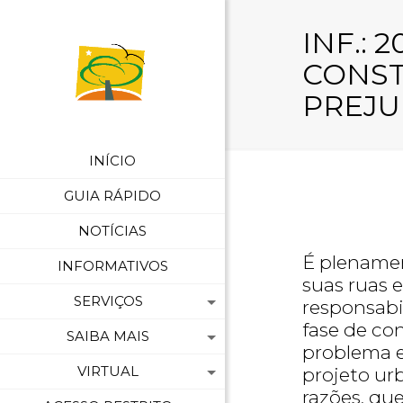
INF.: 
CONST
PREJU
INÍCIO
GUIA RÁPIDO
NOTÍCIAS
É plenamen
INFORMATIVOS
suas ruas 
SERVIÇOS
responsabi
fase de co
SAIBA MAIS
problema e
VIRTUAL
projeto ur
razões, qu