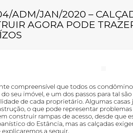
204/ADM/JAN/2020 – CALÇA
RUIR AGORA PODE TRAZE
ÍZOS
te compreensível que todos os condôminos
e do seu imóvel, e um dos passos para tal sã
lidade de cada proprietário. Algumas casas 
nstrução, o que pode representar problemas
m construir rampas de acesso, desde que e
banístico do Estância, mas as calçadas exig
e explicaremos a seguir.