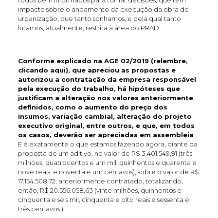
todos bem informados para tomar decisões, que têm
impacto sobre o andamento da execução da obra de
urbanização, que tanto sonhamos, e pela qual tanto
lutamos, atualmente, restrita à área do PRAD.
Conforme explicado na AGE 02/2019 (
relembre,
clicando aqui
), que apreciou as propostas e
autorizou a contratação da empresa responsável
pela execução do trabalho, há hipóteses que
justificam a alteração nos valores anteriormente
definidos, como o aumento do preço dos
insumos, variação cambial, alteração do projeto
executivo original, entre outros, e que, em todos
os casos, deverão ser apreciadas em assembleia
.
E é exatamente o que estamos fazendo agora, diante da
proposta de um aditivo, no valor de R$ 3.401.549,91 (três
milhões, quatrocentos e um mil, quinhentos e quarenta e
nove reais, e noventa e um centavos), sobre o valor de R$
17.154.508,72, anteriormente contratado, totalizando,
então, R$ 20.556.058,63 (vinte milhões, quinhentos e
cinquenta e seis mil, cinquenta e oito reais e sessenta e
três centavos ).