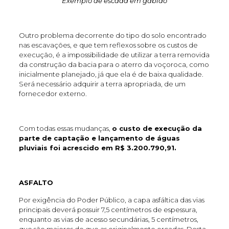
Exemplo de escada em gabião
Outro problema decorrente do tipo do solo encontrado
nas escavações, e que tem reflexos sobre os custos de
execução, é a impossibilidade de utilizar a terra removida
da construção da bacia para o aterro da voçoroca, como
inicialmente planejado, já que ela é de baixa qualidade.
Será necessário adquirir a terra apropriada, de um
fornecedor externo.
Com todas essas mudanças,
o custo de execução da
parte de captação e lançamento de águas
pluviais foi acrescido em R$ 3.200.790,91.
ASFALTO
Por exigência do Poder Público, a capa asfáltica das vias
principais deverá possuir 7,5 centímetros de espessura,
enquanto as vias de acesso secundárias, 5 centímetros,
que são maiores do que as originalmente orçadas. Desta