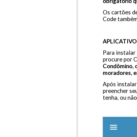
obrigatório q
Os cartões de
Code também 
APLICATIVO
Para instalar
procure por C
Condômino, o
moradores, e
Após instalar
preencher seu
tenha, ou nã