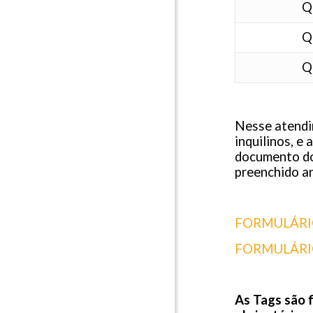
Q
Q
Q
Nesse atendi
inquilinos, e
documento do 
preenchido a
FORMULÁR
FORMULÁRI
As Tags são f