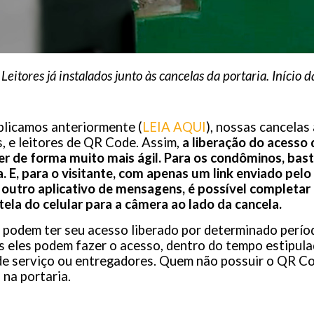
Leitores já instalados junto às cancelas da portaria. Iníci
licamos anteriormente (
LEIA AQUI
), nossas cancela
, e leitores de QR Code. Assim,
a liberação do acesso
r de forma muito mais ágil. Para os condôminos, bast
da. E, para o visitante, com apenas um link enviado pe
outro aplicativo de mensagens, é possível completar 
ela do celular para a câmera ao lado da cancela.
 podem ter seu acesso liberado por determinado períod
 eles podem fazer o acesso, dentro do tempo estipulad
e serviço ou entregadores. Quem não possuir o QR Cod
na portaria.