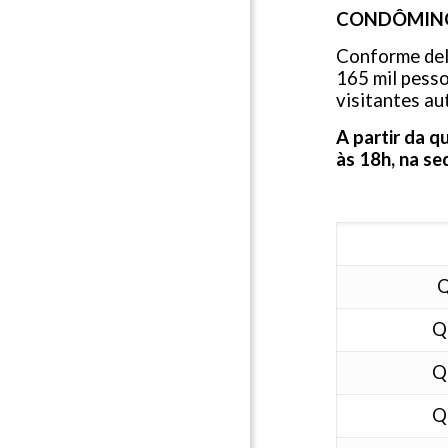
CONDÔMINO
Conforme deli
165 mil pesso
visitantes au
A partir da 
às 18h, na s
Q
Q
Q
Q