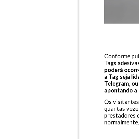
Conforme pub
Tags adesivas
poderá ocorre
a Tag seja li
Telegram, ou 
apontando a t
Os visitantes
quantas vezes
prestadores d
normalmente, 