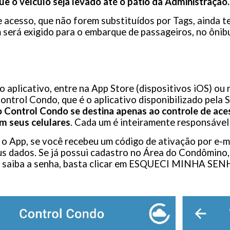
ue o veículo seja levado até o pátio da Administração.
 acesso, que não forem substituídos por Tags, ainda t
será exigido para o embarque de passageiros, no ônib
 o aplicativo, entre na App Store (dispositivos iOS) ou 
ontrol Condo, que é o aplicativo disponibilizado pela 
 Control Condo se destina apenas ao controle de aces
m seus celulares
. Cada um é inteiramente responsável
 o App, se você recebeu um código de ativação por e-
s dados. Se já possui cadastro no Área do Condômino,
o saiba a senha, basta clicar em ESQUECI MINHA SENHA