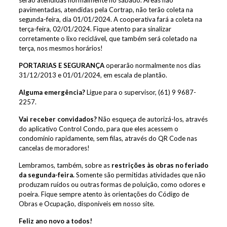
serão atendidas normalmente no sábado. Áreas não
pavimentadas, atendidas pela Cortrap, não terão coleta na
segunda-feira, dia 01/01/2024. A cooperativa fará a coleta na
terça-feira, 02/01/2024. Fique atento para sinalizar
corretamente o lixo reciclável, que também será coletado na
terça, nos mesmos horários!
PORTARIAS E SEGURANÇA
operarão normalmente nos dias
31/12/2013 e 01/01/2024, em escala de plantão.
Alguma emergência?
Ligue para o supervisor, (61) 9 9687-
2257.
Vai receber convidados?
Não esqueça de autorizá-los, através
do aplicativo Control Condo, para que eles acessem o
condomínio rapidamente, sem filas, através do QR Code nas
cancelas de moradores!
Lembramos, também, sobre as
restrições às obras no feriado
da segunda-feira.
Somente são permitidas atividades que não
produzam ruídos ou outras formas de poluição, como odores e
poeira. Fique sempre atento às orientações do Código de
Obras e Ocupação, disponíveis em nosso site.
Feliz ano novo a todos!