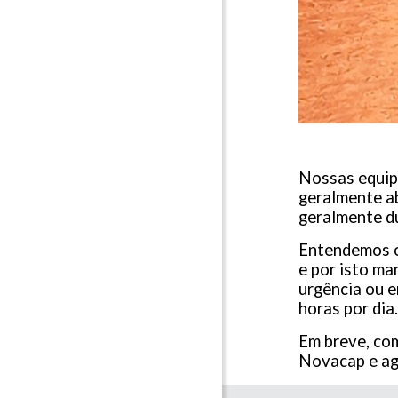
Nossas equipe
geralmente ab
geralmente du
Entendemos os
e por isto ma
urgência ou e
horas por dia
Em breve, com
Novacap e ag