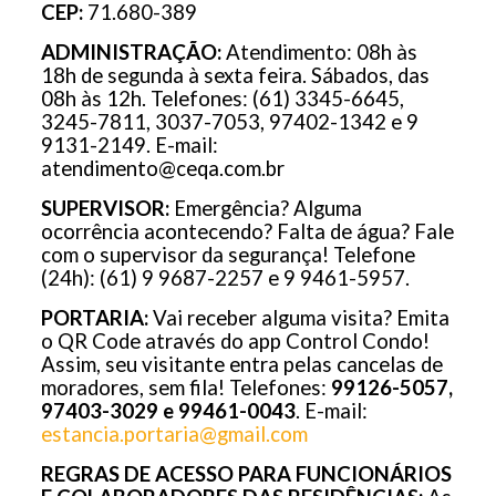
CEP:
71.680-389
ADMINISTRAÇÃO:
Atendimento: 08h às
18h de segunda à sexta feira. Sábados, das
08h às 12h. Telefones: (61) 3345-6645,
3245-7811, 3037-7053, 97402-1342 e 9
9131-2149. E-mail:
atendimento@ceqa.com.br
SUPERVISOR:
Emergência? Alguma
ocorrência acontecendo? Falta de água? Fale
com o supervisor da segurança! Telefone
(24h): (61) 9 9687-2257 e 9 9461-5957.
PORTARIA:
Vai receber alguma visita? Emita
o QR Code através do app Control Condo!
Assim, seu visitante entra pelas cancelas de
moradores, sem fila! Telefones:
99126-5057,
97403-3029 e 99461-0043
. E-mail:
estancia.portaria@gmail.com
REGRAS DE ACESSO PARA FUNCIONÁRIOS