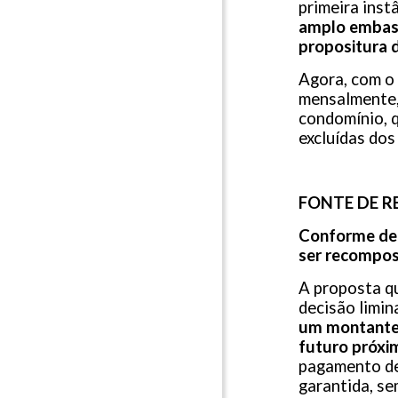
primeira inst
amplo embasa
propositura 
Agora, com o 
mensalmente,
condomínio, q
excluídas dos
FONTE DE R
Conforme dec
ser recompost
A proposta q
decisão limin
um montante 
futuro próxi
pagamento de 
garantida, se