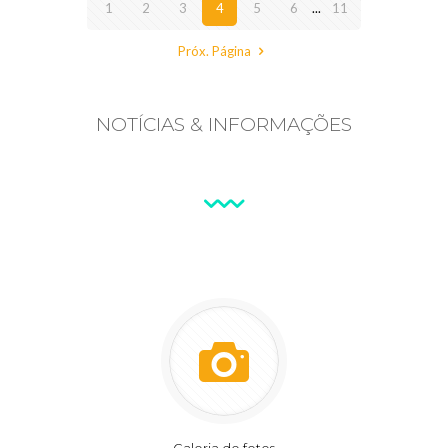
1
2
3
4
5
6
...
11
Próx. Página
NOTÍCIAS & INFORMAÇÕES