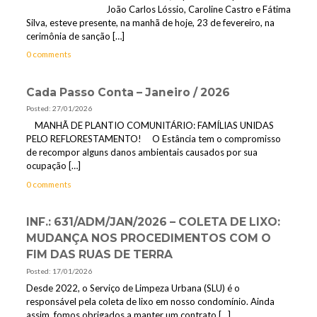
João Carlos Lóssio, Caroline Castro e Fátima
Silva, esteve presente, na manhã de hoje, 23 de fevereiro, na
cerimônia de sanção
[…]
0 comments
Cada Passo Conta – Janeiro / 2026
Posted: 27/01/2026
MANHÃ DE PLANTIO COMUNITÁRIO: FAMÍLIAS UNIDAS
PELO REFLORESTAMENTO! O Estância tem o compromisso
de recompor alguns danos ambientais causados por sua
ocupação
[…]
0 comments
INF.: 631/ADM/JAN/2026 – COLETA DE LIXO:
MUDANÇA NOS PROCEDIMENTOS COM O
FIM DAS RUAS DE TERRA
Posted: 17/01/2026
Desde 2022, o Serviço de Limpeza Urbana (SLU) é o
responsável pela coleta de lixo em nosso condomínio. Ainda
assim, fomos obrigados a manter um contrato
[…]