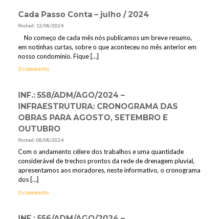
Cada Passo Conta – julho / 2024
Posted: 12/08/2024
No começo de cada mês nós publicamos um breve resumo,
em notinhas curtas, sobre o que aconteceu no mês anterior em
nosso condomínio. Fique
[…]
0 comments
INF.: 558/ADM/AGO/2024 –
INFRAESTRUTURA: CRONOGRAMA DAS
OBRAS PARA AGOSTO, SETEMBRO E
OUTUBRO
Posted: 08/08/2024
Com o andamento célere dos trabalhos e uma quantidade
considerável de trechos prontos da rede de drenagem pluvial,
apresentamos aos moradores, neste informativo, o cronograma
dos
[…]
0 comments
INF.: 556/ADM/AGO/2024 –